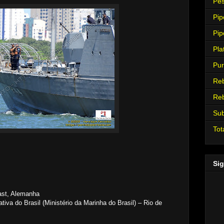
Pes
Pip
Pip
Pla
Pur
Re
Re
Su
Tot
Sig
ast, Alemanha
va do Brasil (Ministério da Marinha do Brasil) – Rio de