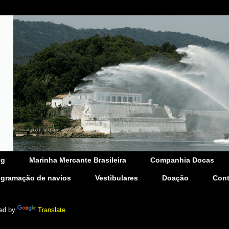
og
Marinha Mercante Brasileira
Companhia Docas
ogramação de navios
Vestibulares
Doação
Cont
ed by
Translate