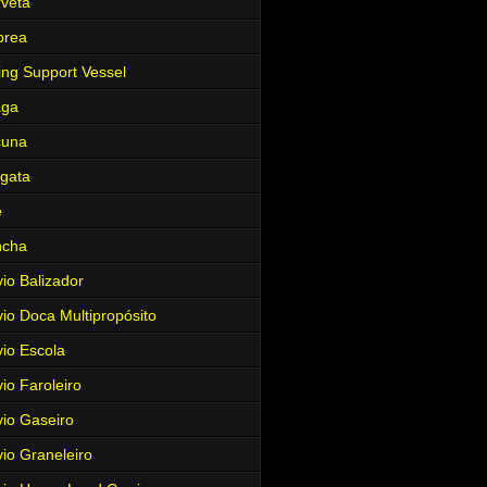
veta
brea
ing Support Vessel
aga
cuna
gata
e
ncha
io Balizador
io Doca Multipropósito
io Escola
io Faroleiro
io Gaseiro
io Graneleiro