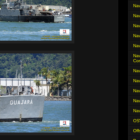
Nav
Nav
Nav
Nav
Nav
Nav
Co
Nav
Nav
Nav
Nav
Nav
OS
Off