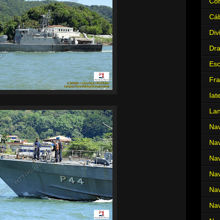
Cor
Cá
Div
Dr
Es
Fra
Iat
La
Nav
Nav
Nav
Nav
Nav
Nav