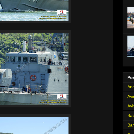
Po
Anc
Avi
Avi
Bal
Ba