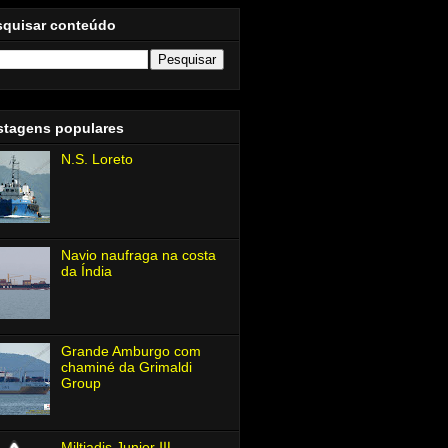
squisar conteúdo
stagens populares
N.S. Loreto
Navio naufraga na costa
da Índia
Grande Amburgo com
chaminé da Grimaldi
Group
Miltiadis Junior Ⅲ