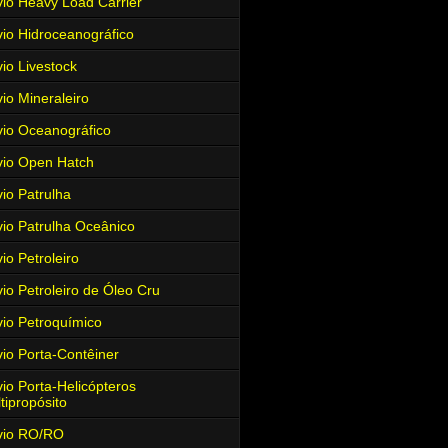
io Heavy Load Carrier
io Hidroceanográfico
io Livestock
io Mineraleiro
io Oceanográfico
io Open Hatch
io Patrulha
io Patrulha Oceânico
io Petroleiro
io Petroleiro de Óleo Cru
io Petroquímico
io Porta-Contêiner
io Porta-Helicópteros
tipropósito
vio RO/RO