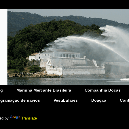
og
Marinha Mercante Brasileira
Companhia Docas
ogramação de navios
Vestibulares
Doação
Cont
ed by
Translate