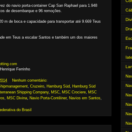
Cor
vez do navio porta-container Cap San Raphael para 1.948
Cá
os de desembarque e 96 remoções.
Div
0 m de boca e capacidade para transportar até 9.669 Teus
Dr
ade em Teus a escalar Santos e também um dos maiores
Es
Fra
Iat
otting.com
La
Henrique Ferrinho
Nav
2014
Nenhum comentário:
Nav
Shipmanagement
,
Cruzeiro
,
Hamburg Süd
,
Hamburg Süd
terranean Shipping Company
,
MSC
,
MSC Crociere
,
MSC
Nav
ros
,
MSC Divina
,
Navio Porta-Contêiner
,
Navios em Santos
,
Nav
ederativa do Brasil
Nav
Nav