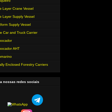
queiro
e Layer Crane Vessel
e Layer Supply Vessel
tform Supply Vessel
e Car and Truck Carrier
bocador
bocador AHT
bmarino
ally Enclosed Forestry Carriers
a nossas redes sociais