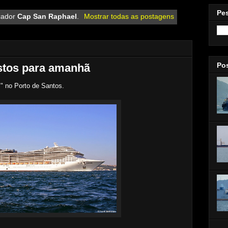
Pe
cador
Cap San Raphael
.
Mostrar todas as postagens
Po
istos para amanhã
" no Porto de Santos.