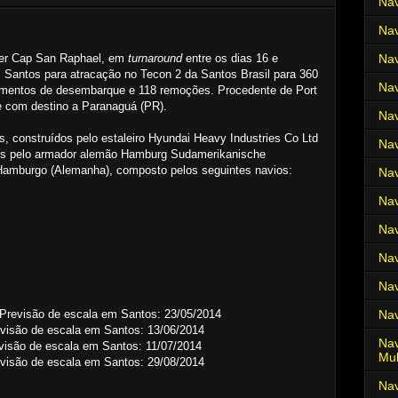
Nav
Nav
ner Cap San Raphael, em
turnaround
entre os dias 16 e
Nav
 Santos para atracação no Tecon 2 da Santos Brasil para 360
Nav
mentos de desembarque e 118 remoções. Procedente de Port
te com destino a Paranaguá (PR).
Nav
, construídos pelo estaleiro Hyundai Heavy Industries Co Ltd
Nav
ados pelo armador alemão Hamburg Sudamerikanische
Hamburgo (Alemanha), composto pelos seguintes navios:
Nav
Nav
Nav
Nav
Nav
Previsão de escala em Santos: 23/05/2014
Nav
isão de escala em Santos: 13/06/2014
Nav
isão de escala em Santos: 11/07/2014
Mul
visão de escala em Santos: 29/08/2014
Na