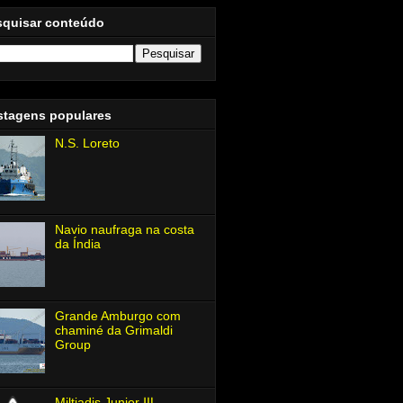
squisar conteúdo
stagens populares
N.S. Loreto
Navio naufraga na costa
da Índia
Grande Amburgo com
chaminé da Grimaldi
Group
Miltiadis Junior Ⅲ