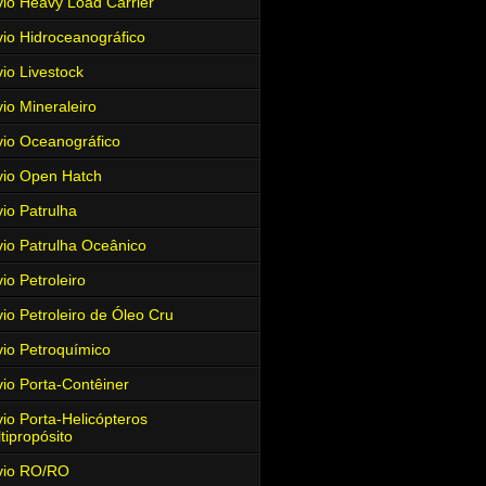
io Heavy Load Carrier
io Hidroceanográfico
io Livestock
io Mineraleiro
io Oceanográfico
io Open Hatch
io Patrulha
io Patrulha Oceânico
io Petroleiro
io Petroleiro de Óleo Cru
io Petroquímico
io Porta-Contêiner
io Porta-Helicópteros
tipropósito
vio RO/RO