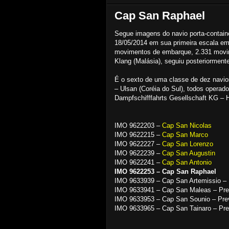
Cap San Raphael
Segue imagens do navio porta-contai
18/05/2014 em sua primeira escala em
movimentos de embarque, 2.331 movi
Klang (Malásia), seguiu posteriormen
É o sexto de uma classe de dez navios
– Ulsan (Coréia do Sul), todos oper
Dampfschifffahrts Gesellschaft KG – 
IMO 9622203 –
Cap San Nicolas
IMO 9622215 –
Cap San Marco
IMO 9622227 –
Cap San Lorenzo
IMO 9622239 –
Cap San Augustin
IMO 9622241 –
Cap San Antonio
IMO 9622253 – Cap San Raphael
IMO 9633939 – Cap San Artemissio – 
IMO 9633941 – Cap San Maleas – Prev
IMO 9633953 – Cap San Sounio – Prev
IMO 9633965 – Cap San Tainaro – Pre