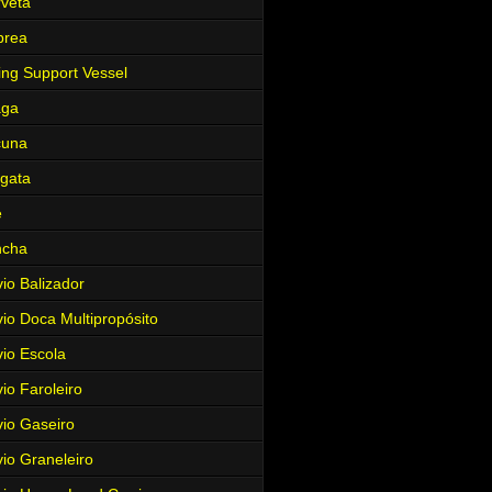
veta
brea
ing Support Vessel
aga
cuna
gata
e
ncha
io Balizador
io Doca Multipropósito
io Escola
io Faroleiro
io Gaseiro
io Graneleiro