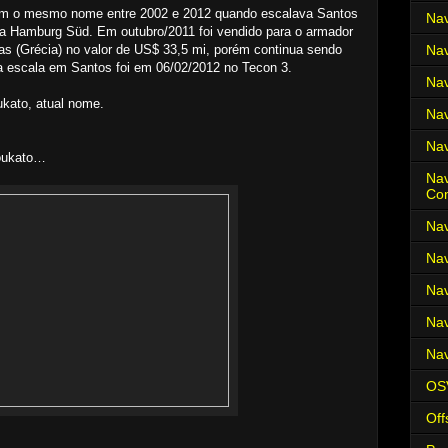
 com o mesmo nome entre 2002 e 2012 quando escalava Santos
Nav
da Hamburg Süd. Em outubro/2011 foi vendido para o armador
as (Grécia) no valor de US$ 33,5 mi, porém continua sendo
Nav
 escala em Santos foi em 06/02/2012 no Tecon 3.
Nav
kato, atual nome.
Nav
Nav
Doukato…
Nav
Co
Nav
Nav
Nav
Nav
Nav
OS
Off