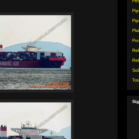
Pes
Pip
Pip
Pla
Pur
Re
Re
Su
Tot
Sig