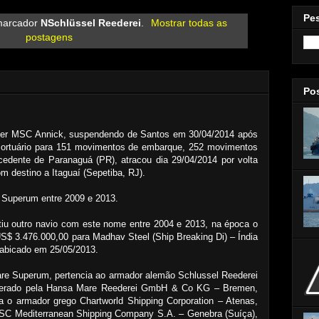
Pe
marcador
NSchlüssel Reederei
.
Mostrar todas as
postagens
Po
iner MSC Annick, suspendendo de Santos em 30/04/2014 após
 Portuário para 151 movimentos de embarque, 252 movimentos
dente de Paranaguá (PR), atracou dia 29/04/2014 por volta
m destino a Itaguaí (Sepetiba, RJ).
 Superum entre 2009 e 2013.
stiu outro navio com este nome entre 2004 e 2013, na época o
US$ 3.476.000,00 para Madhav Steel (Ship Breaking Di) – Índia
 abicado em 25/05/2013.
are Superum, pertencia ao armador alemão Schlussel Reederei
rado pela Hansa Mare Reederei GmbH & Co KG – Bremen,
a o armador grego Chartworld Shipping Corporation – Atenas,
MSC Mediterranean Shipping Company S.A. – Genebra (Suíça),