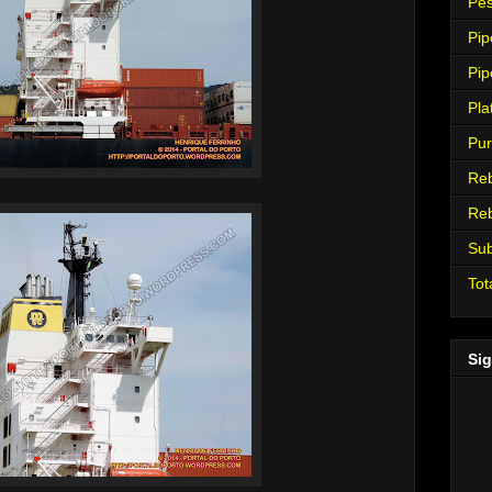
Pes
Pip
Pip
Pla
Pur
Re
Re
Su
Tot
Sig