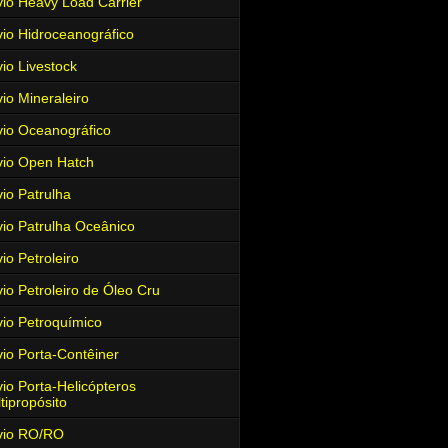
io Heavy Load Carrier
io Hidroceanográfico
io Livestock
io Mineraleiro
io Oceanográfico
io Open Hatch
io Patrulha
io Patrulha Oceânico
io Petroleiro
io Petroleiro de Óleo Cru
io Petroquímico
io Porta-Contêiner
io Porta-Helicópteros
tipropósito
vio RO/RO