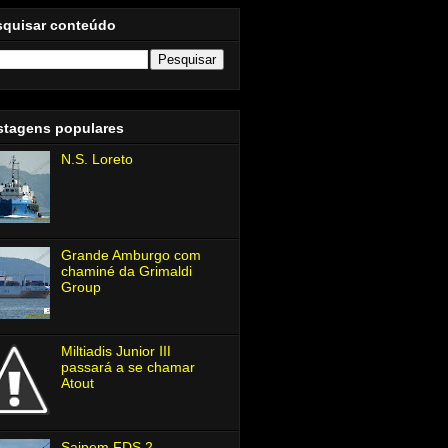
squisar conteúdo
stagens populares
N.S. Loreto
Grande Amburgo com
chaminé da Grimaldi
Group
Miltiadis Junior Ⅲ
passará a se chamar
Atout
Saipem FDS 2