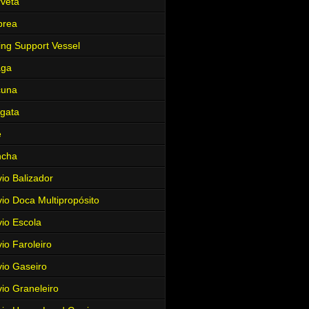
veta
brea
ing Support Vessel
aga
cuna
gata
e
ncha
io Balizador
io Doca Multipropósito
io Escola
io Faroleiro
io Gaseiro
io Graneleiro