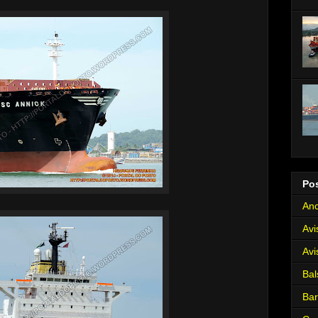
Po
Anc
Avi
Avi
Bal
Ba