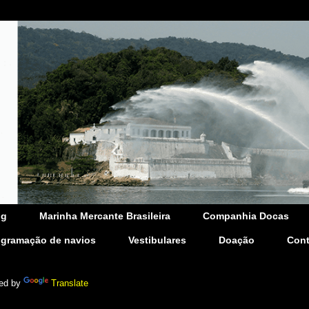
og
Marinha Mercante Brasileira
Companhia Docas
ogramação de navios
Vestibulares
Doação
Cont
ed by
Translate