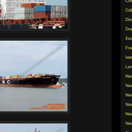
Cor
Cá
Div
Dr
Es
Fra
Iat
La
Nav
Nav
Nav
Nav
Nav
Nav