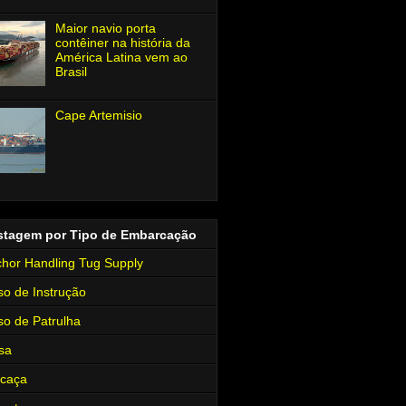
Maior navio porta
contêiner na história da
América Latina vem ao
Brasil
Cape Artemisio
stagem por Tipo de Embarcação
hor Handling Tug Supply
so de Instrução
so de Patrulha
sa
rcaça