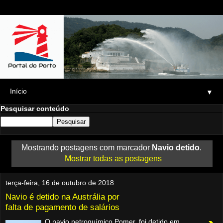
▼
Pesquisar conteúdo
Mostrando postagens com marcador
Navio detido
.
Mostrar todas as postagens
terça-feira, 16 de outubro de 2018
Navio é detido na Austrália por
falta de pagamento de salários
O navio petroquímico Pomer, foi detido em