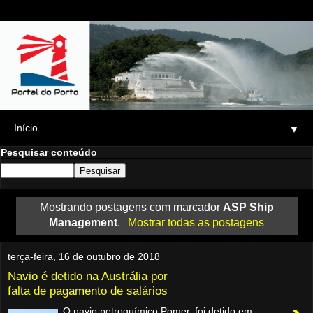
▼
Pesquisar conteúdo
Mostrando postagens com marcador
ASP Ship
Management
.
Mostrar todas as postagens
terça-feira, 16 de outubro de 2018
Navio é detido na Austrália por
falta de pagamento de salários
O navio petroquímico Pomer, foi detido em