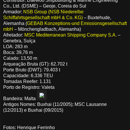
Construtor: Daewoo Shipbuilding & Marine Engineering
Co., Ltd. (DSME) – Geoje, Coreia do Sul
Armador:
NSB Group (NSB Niederelbe
Schiffahrtsgesellschaft mbH & Co. KG)
– Buxtehude,
Alemanha (
GEBAB Konzeptions-und Emissionsgesellschaft
mbH
– Mönchengladbach, Alemanha)
Afretador:
MSC Mediterranean Shipping Company S.A.
–
Genebra, Suíça
LOA: 283 m
Boca: 39,76 m
Calado: 13,50 m
Arqueação Bruta (GT): 62.702 t
Porte Bruto (DWT): 79.403 t
Capacidade: 6.336 TEU
Tomadas Reefer: 1.131
Porto de Registro: Valeta
Bandeira: Malta
Antigos Nomes: Buxhai (11/2005); MSC Lausanne
(12/2013) e Buxhai (09/2015)
Fotos: Henrique Ferrinho