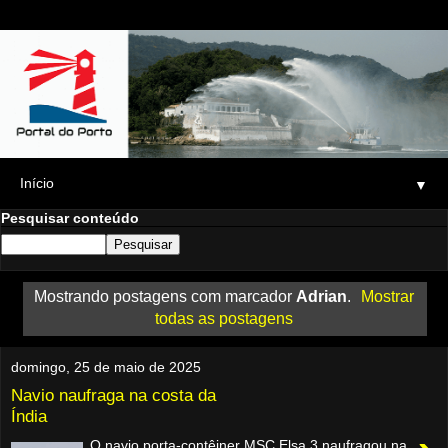
▼
Pesquisar conteúdo
Mostrando postagens com marcador
Adrian
.
Mostrar
todas as postagens
domingo, 25 de maio de 2025
Navio naufraga na costa da
Índia
O navio porta-contêiner MSC Elsa 3 naufragou na