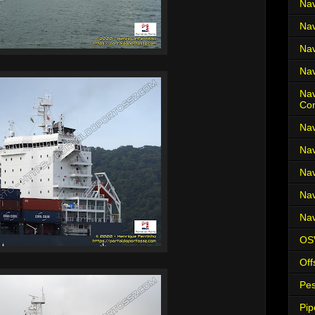
Nav
Nav
Nav
Nav
Nav
Co
Nav
Nav
Nav
Nav
Nav
OS
Off
Pes
Pip