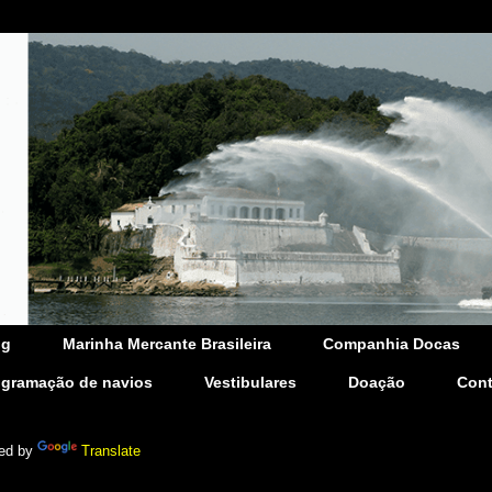
og
Marinha Mercante Brasileira
Companhia Docas
ogramação de navios
Vestibulares
Doação
Cont
ed by
Translate