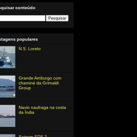
squisar conteúdo
stagens populares
N.S. Loreto
Grande Amburgo com
chaminé da Grimaldi
Group
Navio naufraga na costa
da Índia
Saipem FDS 2