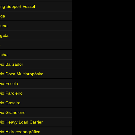
ing Support Vessel
aga
cuna
gata
e
ncha
io Balizador
io Doca Multipropósito
io Escola
io Faroleiro
io Gaseiro
io Graneleiro
io Heavy Load Carrier
io Hidroceanográfico