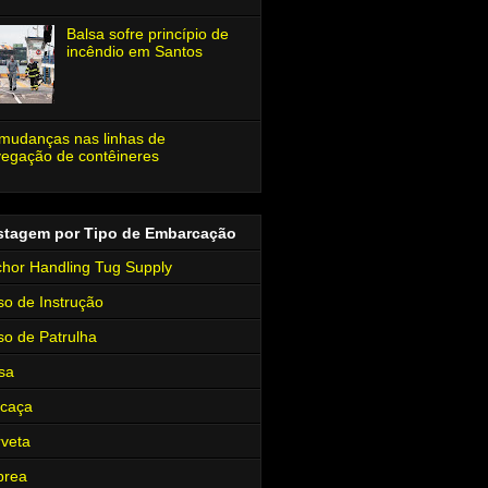
Balsa sofre princípio de
incêndio em Santos
mudanças nas linhas de
egação de contêineres
stagem por Tipo de Embarcação
hor Handling Tug Supply
so de Instrução
so de Patrulha
sa
rcaça
veta
brea