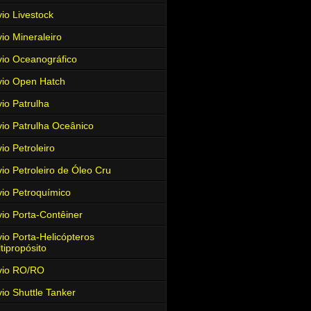
io Livestock
io Mineraleiro
io Oceanográfico
io Open Hatch
io Patrulha
io Patrulha Oceânico
io Petroleiro
io Petroleiro de Óleo Cru
io Petroquímico
io Porta-Contêiner
io Porta-Helicópteros
tipropósito
vio RO/RO
io Shuttle Tanker