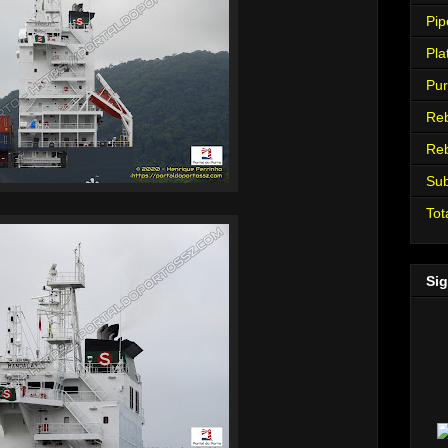
Pip
Pla
Pur
Re
Re
Su
Tot
Sig