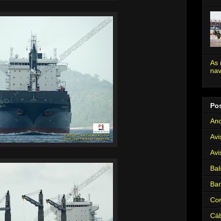
As 
nav
Po
Anc
Avi
Avi
Bal
Ba
Cor
Cá