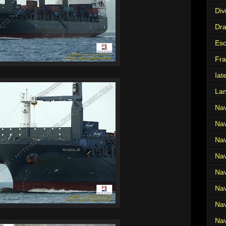
Div
Dr
Es
Fra
Iat
La
Nav
Nav
Nav
Nav
Nav
Nav
Nav
Nav