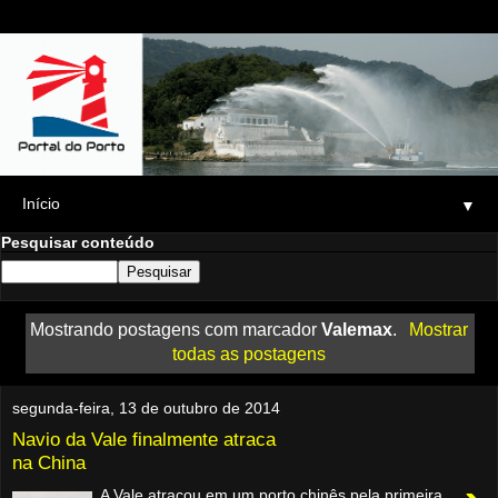
▼
Pesquisar conteúdo
Mostrando postagens com marcador
Valemax
.
Mostrar
todas as postagens
segunda-feira, 13 de outubro de 2014
Navio da Vale finalmente atraca
na China
A Vale atracou em um porto chinês pela primeira